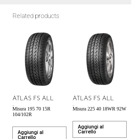
Related products
ATLAS FS ALL
ATLAS FS ALL
65,88
€
57,34
€
Misura 195 70 15R
Misura 225 40 18WR 92W
104/102R
Aggiungi al
Carrello
Aggiungi al
Carrello