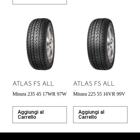
ATLAS FS ALL
ATLAS FS ALL
61,61
€
60,39
€
Misura 235 45 17WR 97W
Misura 225 55 16VR 99V
Aggiungi al
Aggiungi al
Carrello
Carrello