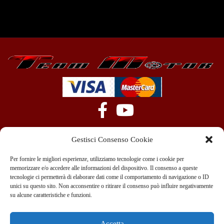
Gestisci Consenso Cookie
Per fornire le migliori esperienze, utilizziamo tecnologie come i cookie per
memorizzare e/o accedere alle informazioni del dispositivo. Il consenso a queste
tecnologie ci permetterà di elaborare dati come il comportamento di navigazione o ID
+39 351 970 89 33
info@teammotor.it
unici su questo sito. Non acconsentire o ritirare il consenso può influire negativamente
su alcune caratteristiche e funzioni.
Officina: Cadelbosco Di Sopra Via G. Verga 6A
Accetta