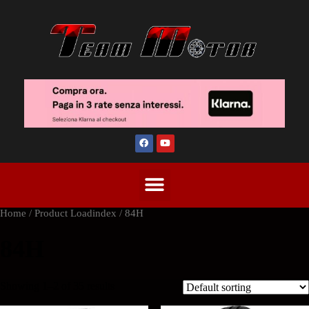
Home
/ Product Loadindex / 84H
84H
Showing 1–2 of 35 results