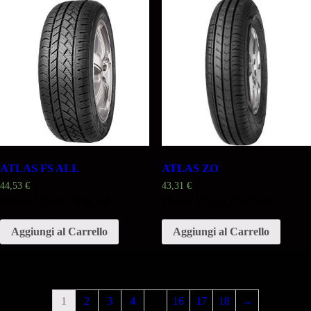
ATLAS FS ALL
ATLAS ZO
44,53
€
43,31
€
Misura 185 60 15HR 84H
Misura 175 65 15HR 84H
Aggiungi al Carrello
Aggiungi al Carrello
1
2
3
4
…
16
17
18
→