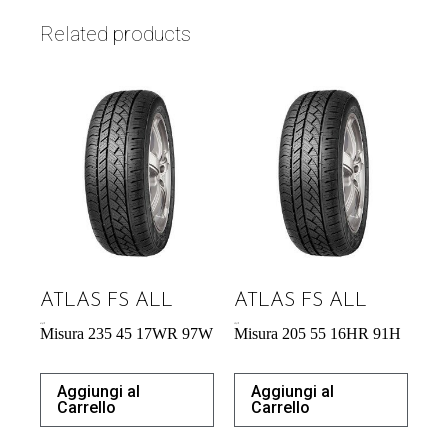
Related products
ATLAS FS ALL
ATLAS FS ALL
61,61
€
49,41
€
Misura 235 45 17WR 97W
Misura 205 55 16HR 91H
Aggiungi al
Aggiungi al
Carrello
Carrello