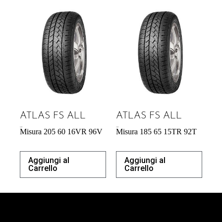
ATLAS FS ALL
ATLAS FS ALL
54,29
€
47,58
€
Misura 205 60 16VR 96V
Misura 185 65 15TR 92T
Aggiungi al
Aggiungi al
Carrello
Carrello