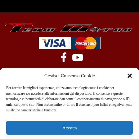
Gestisci Consenso Cookie
Per fornire le migliori esperienze, utilizziamo tecnologie come i cookie per
memorizzare e/o accedere alle informazioni del dispositivo. Il consenso a queste
tecnologie ci permetterà di elaborare dati come il comportamento di navigazione o ID
+39 351 970 89 33
info@teammotor.it
unici su questo sito. Non acconsentire o ritirare il consenso può influire negativamente
su alcune caratteristiche e funzioni.
Officina: Cadelbosco Di Sopra Via G. Verga 6A
Accetta