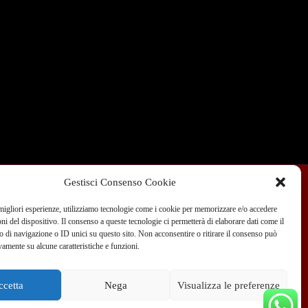
Gestisci Consenso Cookie
 migliori esperienze, utilizziamo tecnologie come i cookie per memorizzare e/o accedere
Condizioni di Vendita
Dove siamo
Blog
oni del dispositivo. Il consenso a queste tecnologie ci permetterà di elaborare dati come il
di navigazione o ID unici su questo sito. Non acconsentire o ritirare il consenso può
vamente su alcune caratteristiche e funzioni.
 351 970 89 33
info@teammotor.it
ccetta
Nega
Visualizza le preferenze
fficina: Cadelbosco Di Sopra Via G. Verga 6A