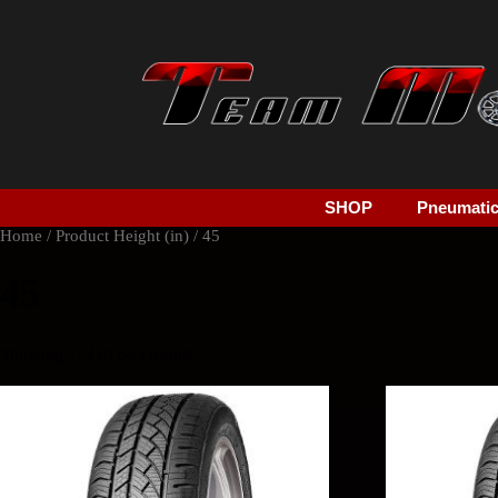
SHOP
Pneumatici
Home
/ Product Height (in) / 45
45
Showing 1–2 of 663 results