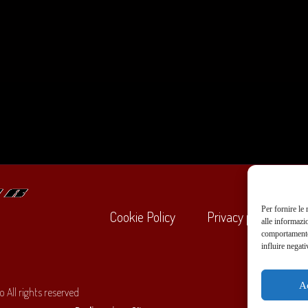
Per fornire le
Cookie Policy
Privacy policy
alle informazi
comportamento 
influire negati
+39
A
 All rights reserved
O