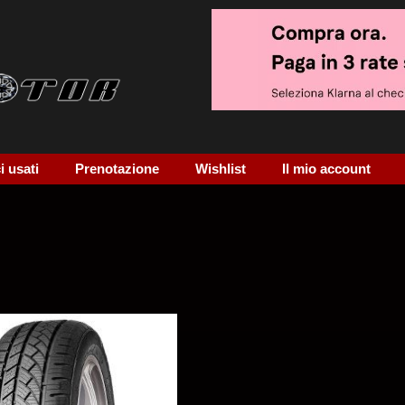
 usati
Prenotazione
Wishlist
Il mio account