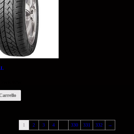
LL
5 17WR 97W
Carrello
1
2
3
4
…
330
331
332
→