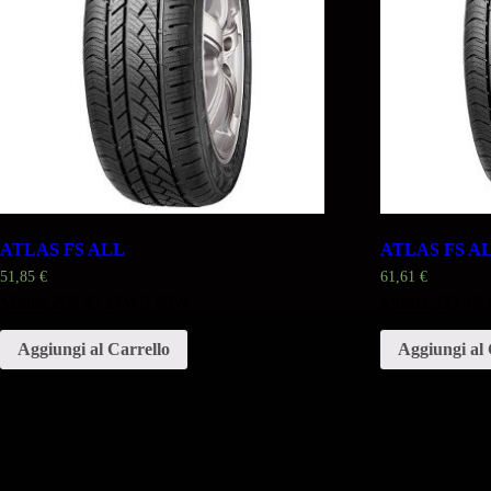
ATLAS FS ALL
ATLAS FS A
51,85
€
61,61
€
Misura 205 45 17WR 88W
Misura 235 4
Aggiungi al Carrello
Aggiungi al 