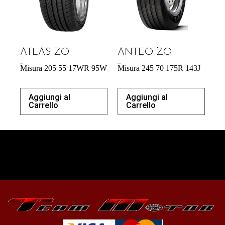
ATLAS ZO
ANTEO ZO
57,34
€
218,38
€
Misura 205 55 17WR 95W
Misura 245 70 175R 143J
Aggiungi al
Aggiungi al
Carrello
Carrello