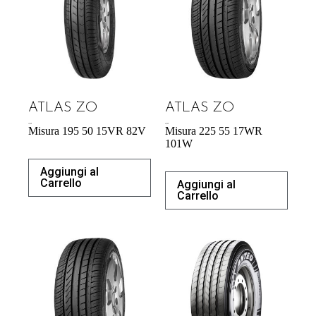
ATLAS ZO
ATLAS ZO
43,92
€
60,70
€
Misura 195 50 15VR 82V
Misura 225 55 17WR
101W
Aggiungi al
Carrello
Aggiungi al
Carrello