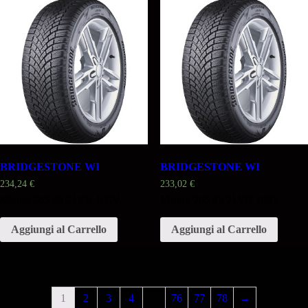
BRIDGESTONE WI
BRIDGESTONE WI
234,24
€
233,02
€
Misura 265 40 21VR 105V
Misura 265 45 21VR 108V
Aggiungi al Carrello
Aggiungi al Carrello
1
2
3
4
…
76
77
78
→