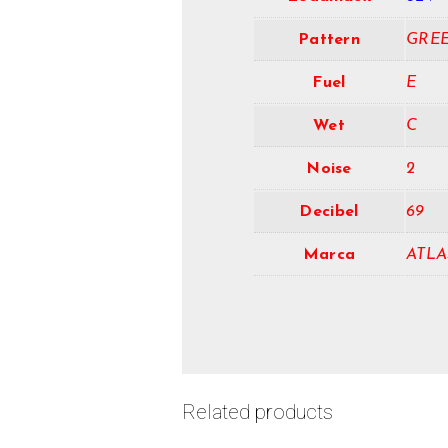
Pattern
GRE
Fuel
E
Wet
C
Noise
2
Decibel
69
Marca
ATLA
Related products