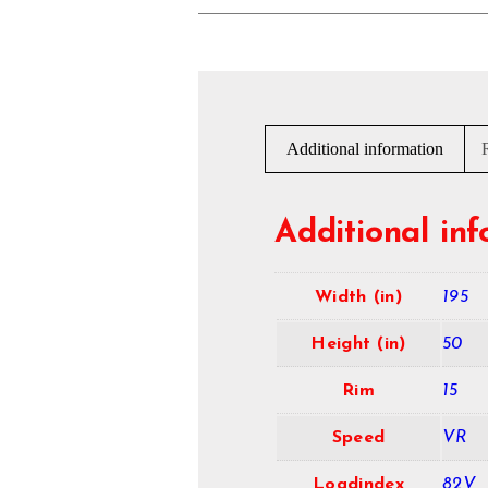
Additional information
Additional in
Width (in)
195
Height (in)
50
Rim
15
Speed
VR
Loadindex
82V