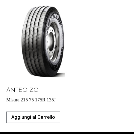
ANTEO ZO
176,90
€
Misura 215 75 175R 135J
Aggiungi al Carrello