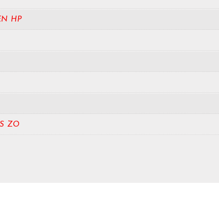
EN HP
S ZO