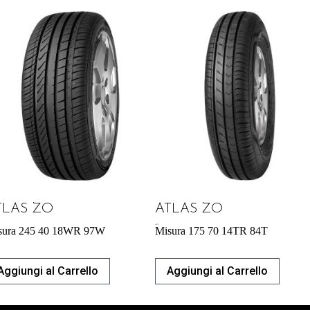
TLAS ZO
ATLAS ZO
46,97
€
sura 245 40 18WR 97W
Misura 175 70 14TR 84T
Aggiungi al Carrello
Aggiungi al Carrello