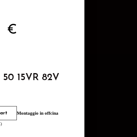
2
€
5 50 15VR 82V
art
Montaggio in offcina
€
)