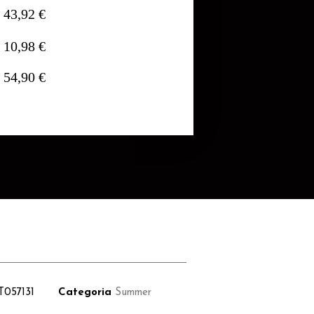
43,92 €
10,98 €
54,90 €
T057131
Categoria
Summer