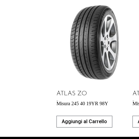
ATLAS ZO
A
72,90
€
60,39
€
Misura 245 40 19YR 98Y
Mi
Aggiungi al Carrello