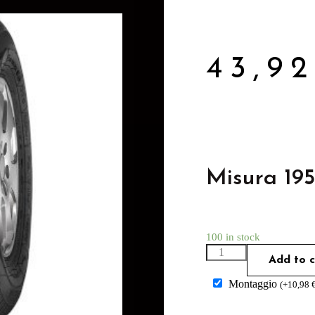
43,9
Misura 19
100 in stock
Add to c
Montaggio
(
+
10,98