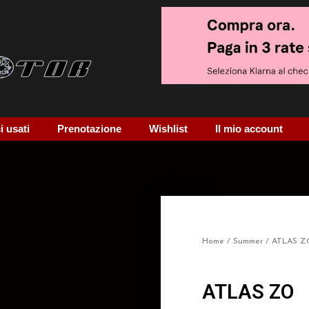
 usati
Prenotazione
Wishlist
Il mio account
Home
/
Summer
/ ATLAS Z
ATLAS ZO