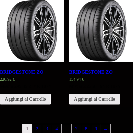
BRIDGESTONE ZO
BRIDGESTONE ZO
226,92
€
154,94
€
Misura 295 35 21YR 107Y
Misura 255 50 19YR 107Y
Aggiungi al Carrello
Aggiungi al Carrello
1
2
3
4
…
7
8
9
→