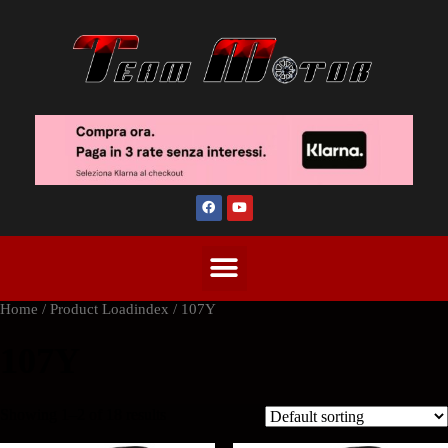
Home
/ Product Loadindex / 107Y
107Y
Showing 1–2 of 18 results