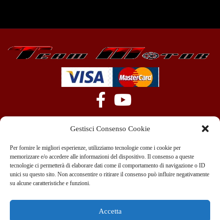
Gestisci Consenso Cookie
Per fornire le migliori esperienze, utilizziamo tecnologie come i cookie per
memorizzare e/o accedere alle informazioni del dispositivo. Il consenso a queste
tecnologie ci permetterà di elaborare dati come il comportamento di navigazione o ID
+39 351 970 89 33
info@teammotor.it
unici su questo sito. Non acconsentire o ritirare il consenso può influire negativamente
su alcune caratteristiche e funzioni.
Officina: Cadelbosco Di Sopra Via G. Verga 6A
Accetta