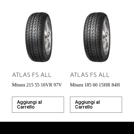
ATLAS FS ALL
ATLAS FS ALL
56,73
€
44,53
€
Misura 215 55 16VR 97V
Misura 185 60 15HR 84H
Aggiungi al
Aggiungi al
Carrello
Carrello