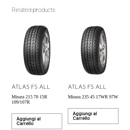
Related products
ATLAS FS ALL
ATLAS FS ALL
70,76
€
61,61
€
Misura 215 70 15R
Misura 235 45 17WR 97W
109/107R
Aggiungi al
Carrello
Aggiungi al
Carrello