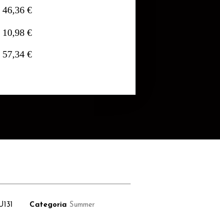
46,36 €
10,98 €
57,34 €
U131
Categoria
Summer