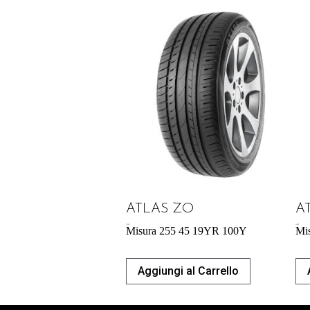
ATLAS ZO
A
71,98
€
54,29
€
Misura 255 45 19YR 100Y
Mi
Aggiungi al Carrello