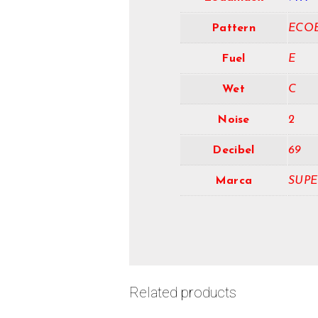
Pattern
ECO
Fuel
E
Wet
C
Noise
2
Decibel
69
Marca
SUPE
Related products