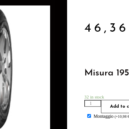
46,3
Misura 19
32 in stock
Add to c
Montaggio
(
+
10,98