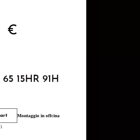
6
€
5 65 15HR 91H
art
Montaggio in offcina
€
)