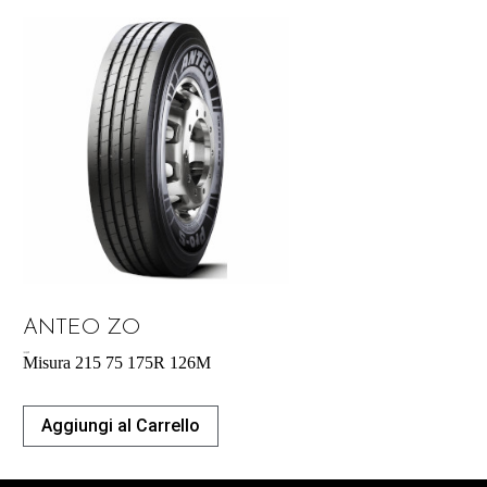
ANTEO ZO
183,00
€
Misura 215 75 175R 126M
Aggiungi al Carrello