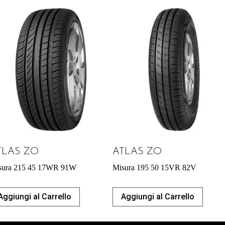
TLAS ZO
ATLAS ZO
43,92
€
sura 215 45 17WR 91W
Misura 195 50 15VR 82V
Aggiungi al Carrello
Aggiungi al Carrello