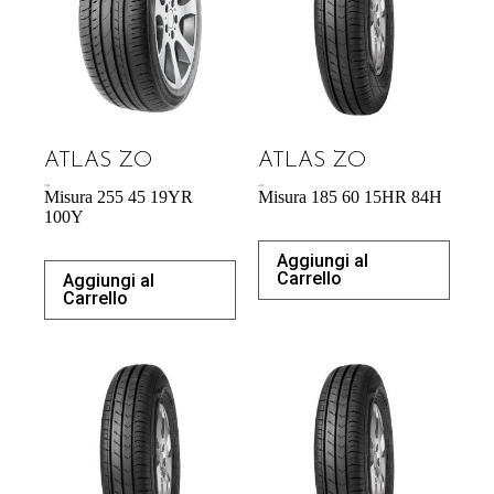
ATLAS ZO
ATLAS ZO
71,98
€
43,92
€
Misura 255 45 19YR
Misura 185 60 15HR 84H
100Y
Aggiungi al
Carrello
Aggiungi al
Carrello