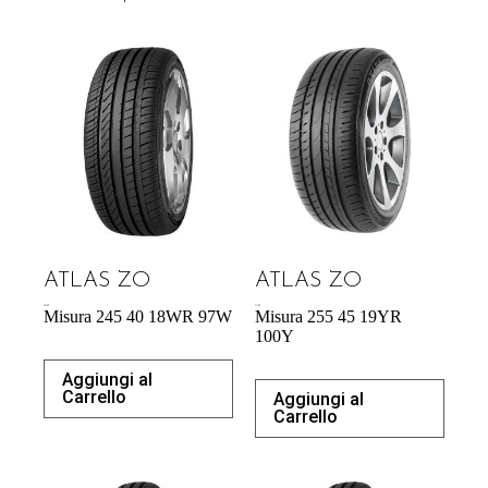
ATLAS ZO
ATLAS ZO
60,39
€
71,98
€
Misura 245 40 18WR 97W
Misura 255 45 19YR
100Y
Aggiungi al
Carrello
Aggiungi al
Carrello