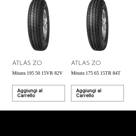
ATLAS ZO
ATLAS ZO
43,92
€
42,64
€
Misura 195 50 15VR 82V
Misura 175 65 15TR 84T
Aggiungi al
Aggiungi al
Carrello
Carrello