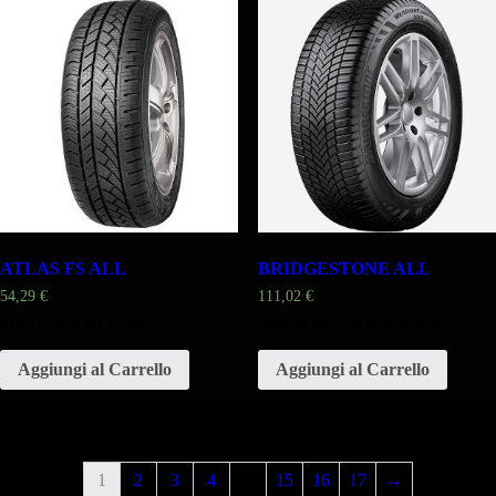
ATLAS FS ALL
BRIDGESTONE ALL
54,29
€
111,02
€
Misura 205 60 16VR 96V
Misura 205 60 16VR 96V
Aggiungi al Carrello
Aggiungi al Carrello
1
2
3
4
…
15
16
17
→