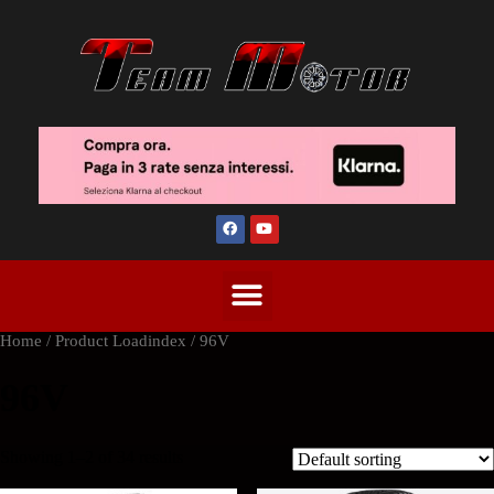
Home
/ Product Loadindex / 96V
96V
Showing 1–2 of 34 results