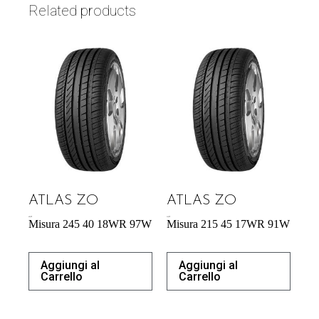
Related products
ATLAS ZO
ATLAS ZO
60,39
€
54,29
€
Misura 245 40 18WR 97W
Misura 215 45 17WR 91W
Aggiungi al
Aggiungi al
Carrello
Carrello