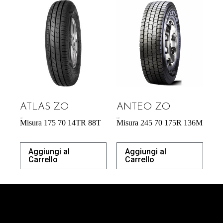
ATLAS ZO
ANTEO ZO
41,42
€
213,50
€
Misura 175 70 14TR 88T
Misura 245 70 175R 136M
Aggiungi al
Aggiungi al
Carrello
Carrello