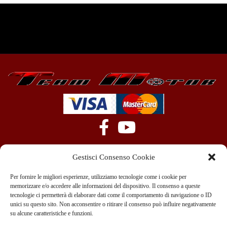
Gestisci Consenso Cookie
Per fornire le migliori esperienze, utilizziamo tecnologie come i cookie per
memorizzare e/o accedere alle informazioni del dispositivo. Il consenso a queste
tecnologie ci permetterà di elaborare dati come il comportamento di navigazione o ID
+39 351 970 89 33
info@teammotor.it
unici su questo sito. Non acconsentire o ritirare il consenso può influire negativamente
su alcune caratteristiche e funzioni.
Officina: Cadelbosco Di Sopra Via G. Verga 6A