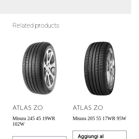
Related products
ATLAS ZO
ATLAS ZO
74,42
€
57,34
€
Misura 245 45 19WR
Misura 205 55 17WR 95W
102W
Aggiungi al