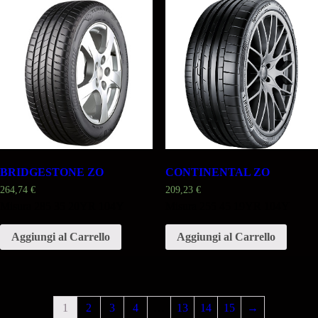
BRIDGESTONE ZO
CONTINENTAL ZO
264,74
€
209,23
€
Misura 285 35 20YR 104Y
Misura 255 45 19YR 104Y
Aggiungi al Carrello
Aggiungi al Carrello
1
2
3
4
…
13
14
15
→