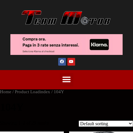
Home
/ Product Loadindex / 104Y
104Y
Showing 1–2 of 29 results