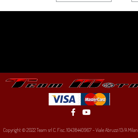
Copyright © 2022 Team srl C. Fisc. 10438440967 – Viale Abruzzi 13/A Milano