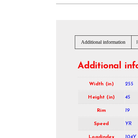
Additional information
Additional in
Width (in)
255
Height (in)
45
Rim
19
Speed
YR
Loadindex
104Y