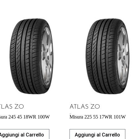
TLAS ZO
ATLAS ZO
60,70
€
sura 245 45 18WR 100W
Misura 225 55 17WR 101W
Aggiungi al Carrello
Aggiungi al Carrello