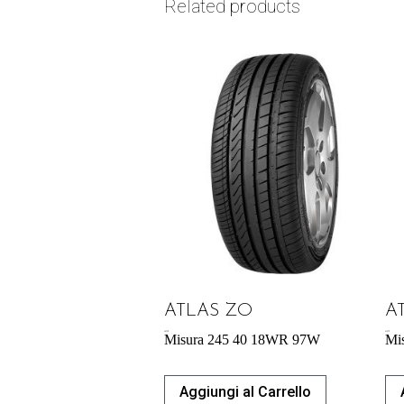
Related products
ATLAS ZO
A
60,39
€
65,27
€
Misura 245 40 18WR 97W
Mi
Aggiungi al Carrello