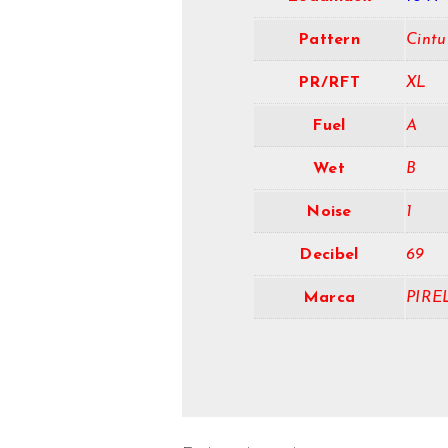
Pattern
Cintu
PR/RFT
XL
Fuel
A
Wet
B
Noise
1
Decibel
69
Marca
PIRE