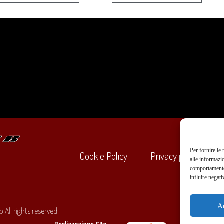
Per fornire le
Cookie Policy
Privacy policy
alle informazi
comportamento 
influire negati
+39
A
 All rights reserved
O