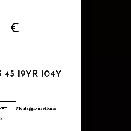
78
€
5 45 19YR 104Y
art
Montaggio in offcina
€
)