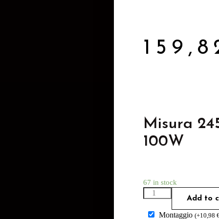
159,
Misura 24
100W
67 in stock
Add to c
Montaggio
(
+
10,98