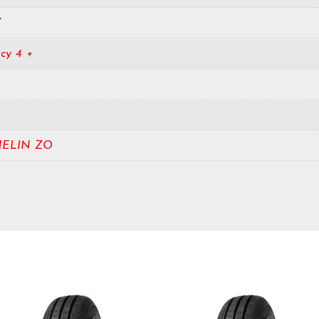
W
cy 4 +
HELIN ZO