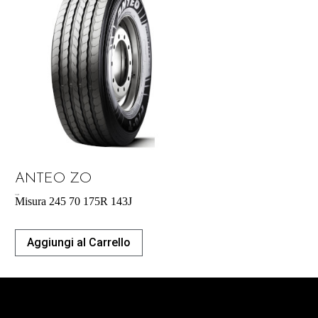
ANTEO ZO
218,38
€
Misura 245 70 175R 143J
Aggiungi al Carrello