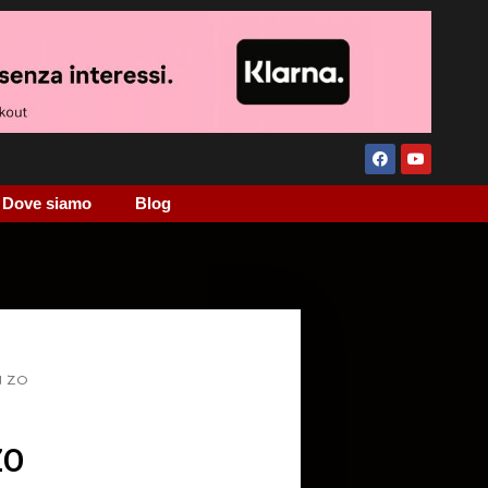
Dove siamo
Blog
N ZO
ZO