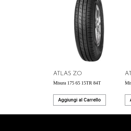
ATLAS ZO
A
42,64
€
46,97
€
Misura 175 65 15TR 84T
Mi
Aggiungi al Carrello