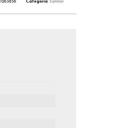
I263856
Categoria
Summer