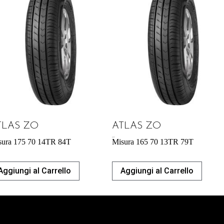
TLAS ZO
ATLAS ZO
43,31
€
sura 175 70 14TR 84T
Misura 165 70 13TR 79T
Aggiungi al Carrello
Aggiungi al Carrello