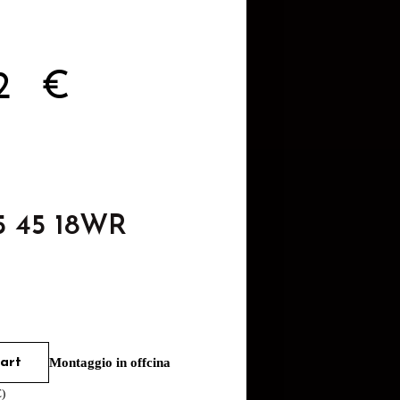
82
€
5 45 18WR
art
Montaggio in offcina
€
)