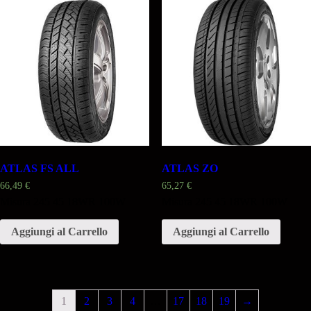
ATLAS FS ALL
ATLAS ZO
66,49
€
65,27
€
Misura 245 45 18WR 100W
Misura 245 45 18WR 100W
Aggiungi al Carrello
Aggiungi al Carrello
1
2
3
4
…
17
18
19
→