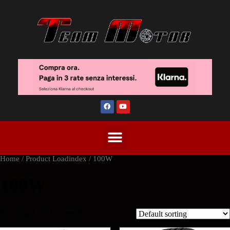
Home
/ Product Loadindex / 100W
100W
Showing 1–2 of 37 results