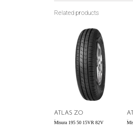
Related products
ATLAS ZO
A
43,92
€
43,31
€
Misura 195 50 15VR 82V
Mi