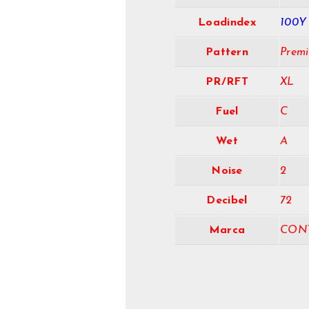
Loadindex
100Y
Pattern
Prem
PR/RFT
XL
Fuel
C
Wet
A
Noise
2
Decibel
72
Marca
CON