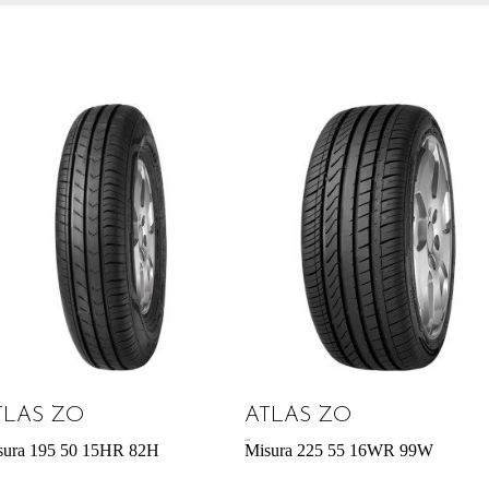
TLAS ZO
ATLAS ZO
57,95
€
sura 195 50 15HR 82H
Misura 225 55 16WR 99W