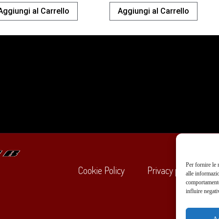
Aggiungi al Carrello
Aggiungi al Carrello
Per fornire le
Cookie Policy
Privacy policy
alle informazi
comportamento 
influire negati
+39
A