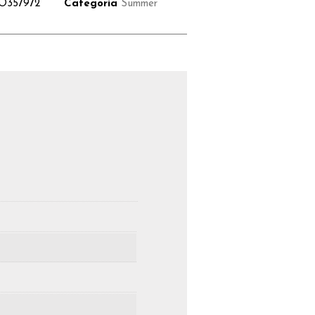
O357972
Categoria
Summer