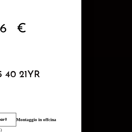
96
€
5 40 21YR
art
Montaggio in offcina
€
)