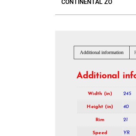
CONTINENTAL ZO
Additional information
Additional in
Width (in)
245
Height (in)
40
Rim
21
Speed
YR