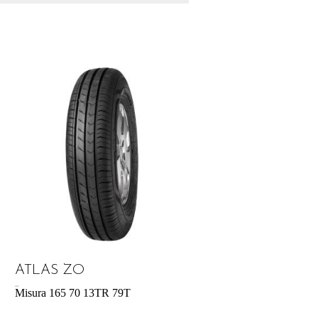
ATLAS ZO
43,31
€
Misura 165 70 13TR 79T