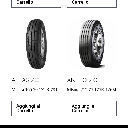
Carrello
Carrello
ATLAS ZO
ANTEO ZO
43,31
€
183,00
€
Misura 165 70 13TR 79T
Misura 215 75 175R 126M
Aggiungi al
Aggiungi al
Carrello
Carrello