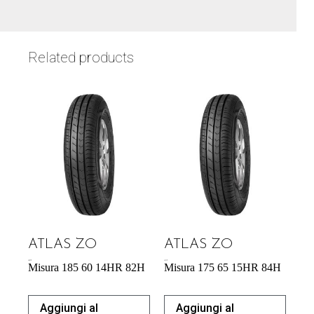
Related products
ATLAS ZO
ATLAS ZO
40,87
€
43,31
€
Misura 185 60 14HR 82H
Misura 175 65 15HR 84H
Aggiungi al
Aggiungi al