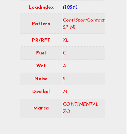
Loadindex
(105Y)
ContiSportContact
Pattern
5P N1
PR/RFT
XL
Fuel
C
Wet
A
Noise
2
Decibel
74
CONTINENTAL
Marca
ZO