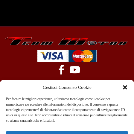
Gestisci Consenso Cookie
Per fornire le migliori esperienze, utilizziamo tecnologie come i cookie per
memorizzare e/o accedere alle informazioni del dispositivo. Il consenso a queste
tecnologie ci permetterà di elaborare dati come il comportamento di navigazione o ID
+39 351 970 89 33
info@teammotor.it
unici su questo sito. Non acconsentire o ritirare il consenso può influire negativamente
su alcune caratteristiche e funzioni.
Officina: Cadelbosco Di Sopra Via G. Verga 6A