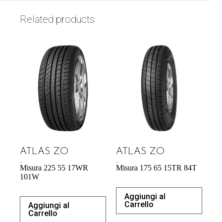
Related products
ATLAS ZO
ATLAS ZO
60,70
€
42,64
€
Misura 225 55 17WR
Misura 175 65 15TR 84T
101W
Aggiungi al
Carrello
Aggiungi al
Carrello