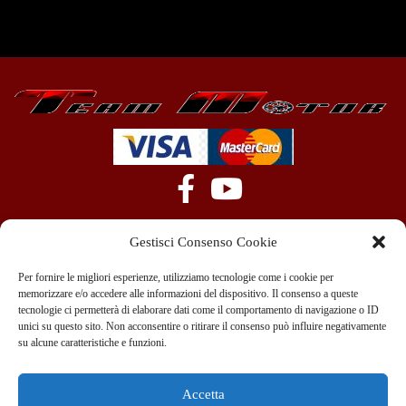
Gestisci Consenso Cookie
Per fornire le migliori esperienze, utilizziamo tecnologie come i cookie per
memorizzare e/o accedere alle informazioni del dispositivo. Il consenso a queste
tecnologie ci permetterà di elaborare dati come il comportamento di navigazione o ID
+39 351 970 89 33
info@teammotor.it
unici su questo sito. Non acconsentire o ritirare il consenso può influire negativamente
su alcune caratteristiche e funzioni.
Officina: Cadelbosco Di Sopra Via G. Verga 6A
Accetta