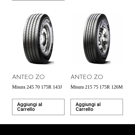
ANTEO ZO
ANTEO ZO
218,38
€
183,00
€
Misura 245 70 175R 143J
Misura 215 75 175R 126M
Aggiungi al
Aggiungi al
Carrello
Carrello