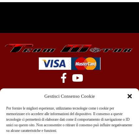
Gestisci Consenso Cookie
Per fornire le migliori esperienze, utilizziamo tecnologie come i cookie per
memorizzare e/o accedere alle informazioni del dispositivo. Il consenso a queste
tecnologie ci permetterà di elaborare dati come il comportamento di navigazione o ID
+39 351 970 89 33
info@teammotor.it
unici su questo sito. Non acconsentire o ritirare il consenso può influire negativamente
su alcune caratteristiche e funzioni.
Officina: Cadelbosco Di Sopra Via G. Verga 6A