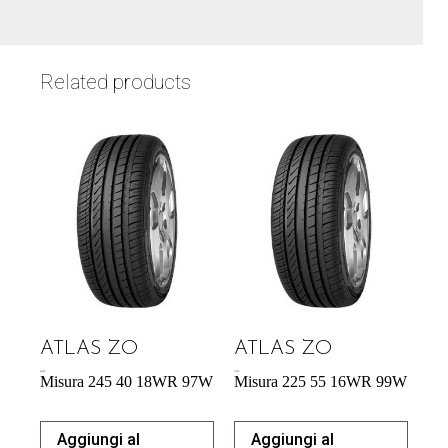
Related products
ATLAS ZO
ATLAS ZO
60,39
€
57,95
€
Misura 245 40 18WR 97W
Misura 225 55 16WR 99W
Aggiungi al
Aggiungi al