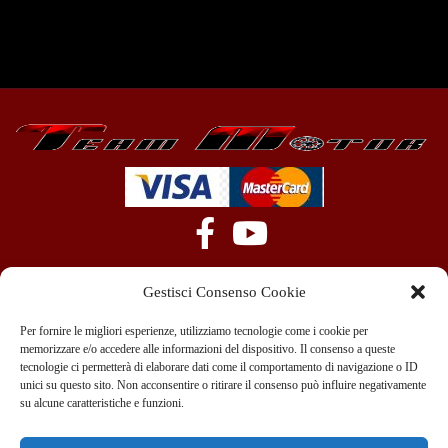
Gestisci Consenso Cookie
Per fornire le migliori esperienze, utilizziamo tecnologie come i cookie per
memorizzare e/o accedere alle informazioni del dispositivo. Il consenso a queste
tecnologie ci permetterà di elaborare dati come il comportamento di navigazione o ID
+39 351 970 89 33
info@teammotor.it
unici su questo sito. Non acconsentire o ritirare il consenso può influire negativamente
su alcune caratteristiche e funzioni.
Officina: Cadelbosco Di Sopra Via G. Verga 6A