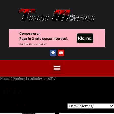
Home
/ Product Loadindex / 105W
105W
Showing 1–2 of 32 results