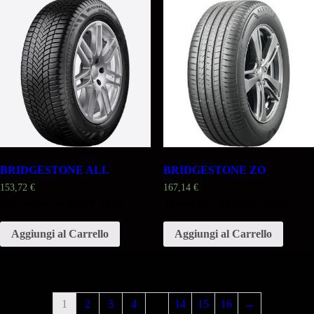
BRIDGESTONE ALL
BRIDGESTONE ZO
153,72
€
167,14
€
Misura 235 55 19WR 105W
Misura 245 50 19WR 105W
Aggiungi al Carrello
Aggiungi al Carrello
1
2
3
4
…
14
15
16
→