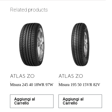
Related products
ATLAS ZO
ATLAS ZO
60,39
€
43,92
€
Misura 245 40 18WR 97W
Misura 195 50 15VR 82V
Aggiungi al
Aggiungi al
Carrello
Carrello