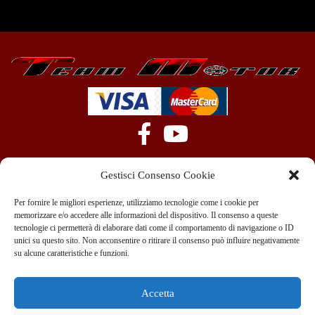
Gestisci Consenso Cookie
Per fornire le migliori esperienze, utilizziamo tecnologie come i cookie per
memorizzare e/o accedere alle informazioni del dispositivo. Il consenso a queste
tecnologie ci permetterà di elaborare dati come il comportamento di navigazione o ID
+39 351 970 89 33
info@teammotor.it
unici su questo sito. Non acconsentire o ritirare il consenso può influire negativamente
su alcune caratteristiche e funzioni.
Officina: Cadelbosco Di Sopra Via G. Verga 6A
Accetta