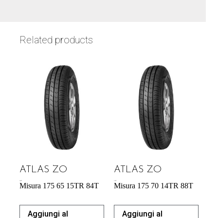
Related products
ATLAS ZO
ATLAS ZO
42,64
€
41,42
€
Misura 175 65 15TR 84T
Misura 175 70 14TR 88T
Aggiungi al
Aggiungi al