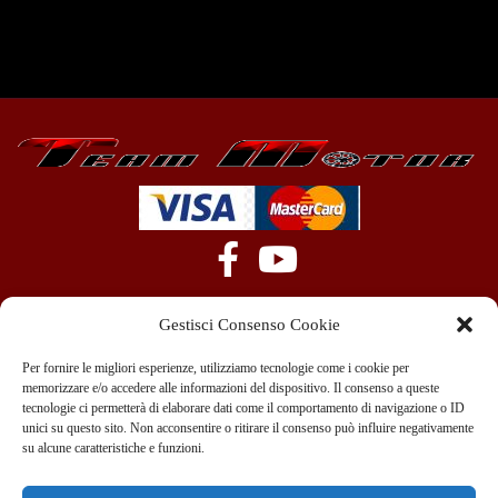
Gestisci Consenso Cookie
Per fornire le migliori esperienze, utilizziamo tecnologie come i cookie per
memorizzare e/o accedere alle informazioni del dispositivo. Il consenso a queste
tecnologie ci permetterà di elaborare dati come il comportamento di navigazione o ID
+39 351 970 89 33
info@teammotor.it
unici su questo sito. Non acconsentire o ritirare il consenso può influire negativamente
su alcune caratteristiche e funzioni.
Officina: Cadelbosco Di Sopra Via G. Verga 6A