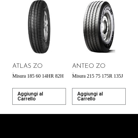
ATLAS ZO
ANTEO ZO
40,87
€
176,90
€
Misura 185 60 14HR 82H
Misura 215 75 175R 135J
Aggiungi al
Aggiungi al
Carrello
Carrello