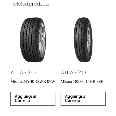
Related products
ATLAS ZO
ATLAS ZO
60,39
€
44,53
€
Misura 245 40 18WR 97W
Misura 185 60 15HR 88H
Aggiungi al
Aggiungi al
Carrello
Carrello