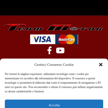
Gestisci Consenso Cookie
Per fornire le migliori esperienze, utilizziamo tecnologie come i cookie per
memorizzare e/o accedere alle informazioni del dispositivo. Il consenso a queste
tecnologie ci permetterà di elaborare dati come il comportamento di navigazione o ID
+39 351 970 89 33
info@teammotor.it
unici su questo sito. Non acconsentire o ritirare il consenso può influire negativamente
su alcune caratteristiche e funzioni.
Officina: Cadelbosco Di Sopra Via G. Verga 6A
Accetta