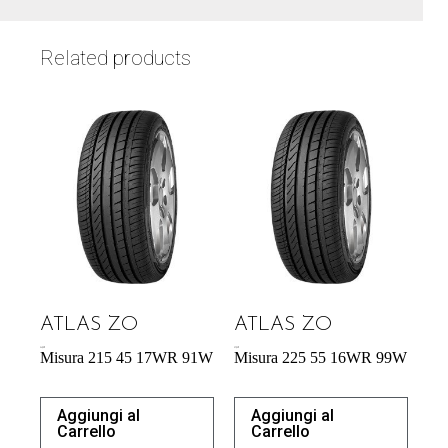
Related products
ATLAS ZO
ATLAS ZO
54,29
€
57,95
€
Misura 215 45 17WR 91W
Misura 225 55 16WR 99W
Aggiungi al
Aggiungi al
Carrello
Carrello