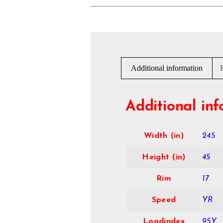
Additional information
Additional in
Width (in)
245
Height (in)
45
Rim
17
Speed
YR
Loadindex
95Y