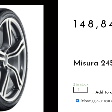
148,
Misura 24
2 in stock
Add to c
Montaggio
(
+
10,98