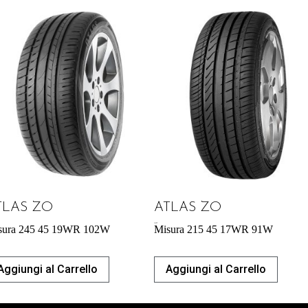
TLAS ZO
ATLAS ZO
54,29
€
sura 245 45 19WR 102W
Misura 215 45 17WR 91W
Aggiungi al Carrello
Aggiungi al Carrello