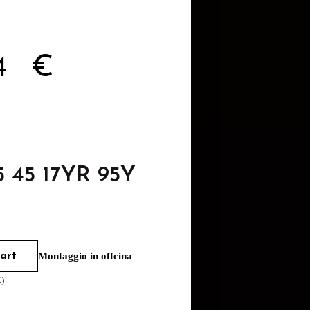
84
€
5 45 17YR 95Y
art
Montaggio in offcina
€
)