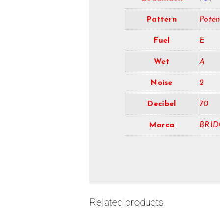
Pattern
Pote
Fuel
E
Wet
A
Noise
2
Decibel
70
Marca
BRI
Related products