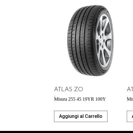
ATLAS ZO
A
71,98
€
74,42
€
Misura 255 45 19YR 100Y
Mi
Aggiungi al Carrello