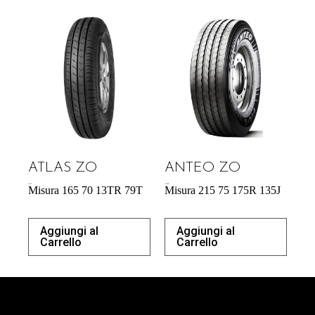
ATLAS ZO
ANTEO ZO
43,31
€
176,90
€
Misura 165 70 13TR 79T
Misura 215 75 175R 135J
Aggiungi al
Aggiungi al
Carrello
Carrello