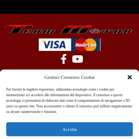
Gestisci Consenso Cookie
Per fornire le migliori esperienze, utilizziamo tecnologie come i cookie per
memorizzare e/o accedere alle informazioni del dispositivo. Il consenso a queste
tecnologie ci permetterà di elaborare dati come il comportamento di navigazione o ID
+39 351 970 89 33
info@teammotor.it
unici su questo sito. Non acconsentire o ritirare il consenso può influire negativamente
su alcune caratteristiche e funzioni.
Officina: Cadelbosco Di Sopra Via G. Verga 6A
Accetta