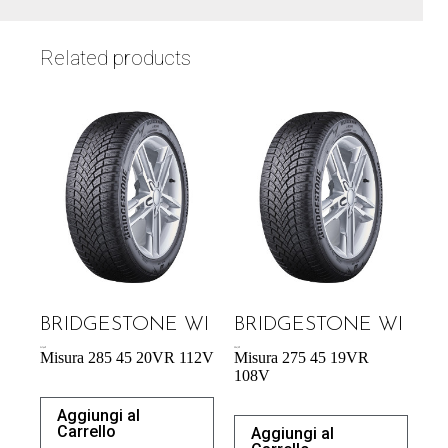
Related products
BRIDGESTONE WI
BRIDGESTONE WI
247,66
€
206,18
€
Misura 285 45 20VR 112V
Misura 275 45 19VR
108V
Aggiungi al
Carrello
Aggiungi al