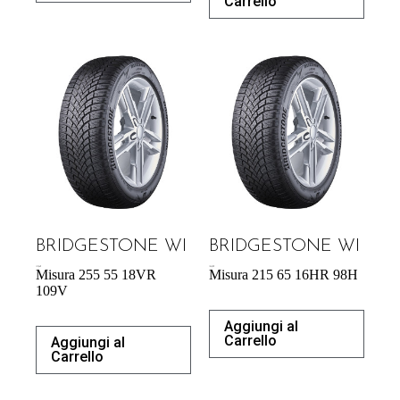
Carrello
BRIDGESTONE WI
BRIDGESTONE WI
137,86
€
104,92
€
Misura 255 55 18VR
Misura 215 65 16HR 98H
109V
Aggiungi al
Carrello
Aggiungi al
Carrello