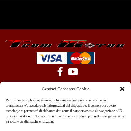
Gestisci Consenso Cookie
Per fornire le migliori esperienze, utilizziamo tecnologie come i cookie per
memorizzare e/o accedere alle informazioni del dispositivo. Il consenso a queste
tecnologie ci permetterà di elaborare dati come il comportamento di navigazione o ID
+39 351 970 89 33
info@teammotor.it
unici su questo sito. Non acconsentire o ritirare il consenso può influire negativamente
su alcune caratteristiche e funzioni.
Officina: Cadelbosco Di Sopra Via G. Verga 6A