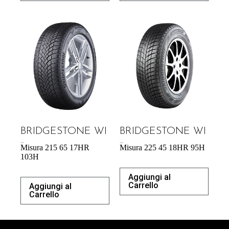
BRIDGESTONE WI
BRIDGESTONE WI
132,37
€
157,99
€
Misura 215 65 17HR
Misura 225 45 18HR 95H
103H
Aggiungi al
Carrello
Aggiungi al
Carrello