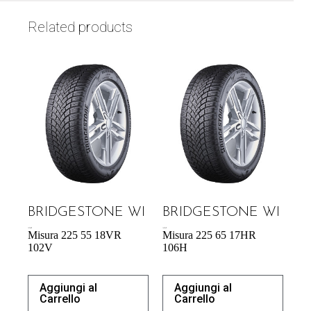
Related products
BRIDGESTONE WI
BRIDGESTONE WI
157,38
€
142,74
€
Misura 225 55 18VR
Misura 225 65 17HR
102V
106H
Aggiungi al
Aggiungi al
Carrello
Carrello