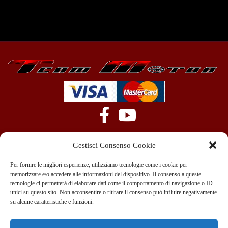
Gestisci Consenso Cookie
Per fornire le migliori esperienze, utilizziamo tecnologie come i cookie per
memorizzare e/o accedere alle informazioni del dispositivo. Il consenso a queste
tecnologie ci permetterà di elaborare dati come il comportamento di navigazione o ID
+39 351 970 89 33
info@teammotor.it
unici su questo sito. Non acconsentire o ritirare il consenso può influire negativamente
su alcune caratteristiche e funzioni.
Officina: Cadelbosco Di Sopra Via G. Verga 6A