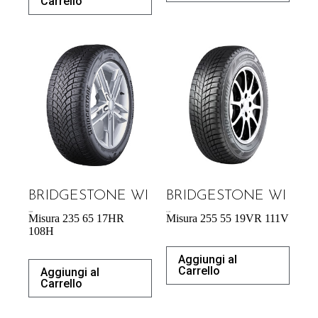
Carrello
BRIDGESTONE WI
BRIDGESTONE WI
139,08
€
214,72
€
Misura 235 65 17HR
Misura 255 55 19VR 111V
108H
Aggiungi al
Carrello
Aggiungi al
Carrello