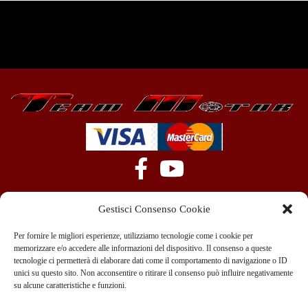
Gestisci Consenso Cookie
Per fornire le migliori esperienze, utilizziamo tecnologie come i cookie per
memorizzare e/o accedere alle informazioni del dispositivo. Il consenso a queste
tecnologie ci permetterà di elaborare dati come il comportamento di navigazione o ID
+39 351 970 89 33
info@teammotor.it
unici su questo sito. Non acconsentire o ritirare il consenso può influire negativamente
su alcune caratteristiche e funzioni.
Officina: Cadelbosco Di Sopra Via G. Verga 6A