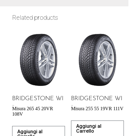
Related products
BRIDGESTONE WI
BRIDGESTONE WI
219,60
€
196,42
€
Misura 265 45 20VR
Misura 255 55 19VR 111V
108V
Aggiungi al
Carrello
Aggiungi al