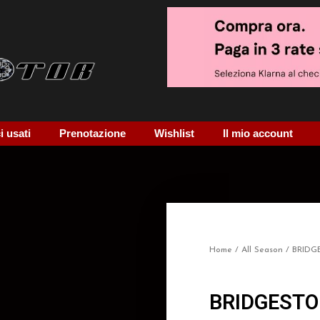
 usati
Prenotazione
Wishlist
Il mio account
Home
/
All Season
/ BRIDG
BRIDGESTO