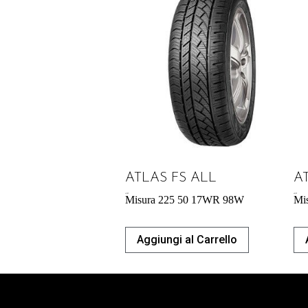
ATLAS FS ALL
A
61,00
€
60,39
€
Misura 225 50 17WR 98W
Mi
Aggiungi al Carrello