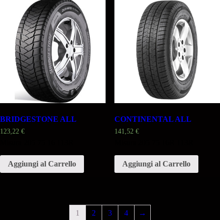
BRIDGESTONE ALL
CONTINENTAL ALL
123,22
€
141,52
€
Misura 205 75 16 113R
Misura 205 75 16R 113R
Aggiungi al Carrello
Aggiungi al Carrello
1
2
3
4
→