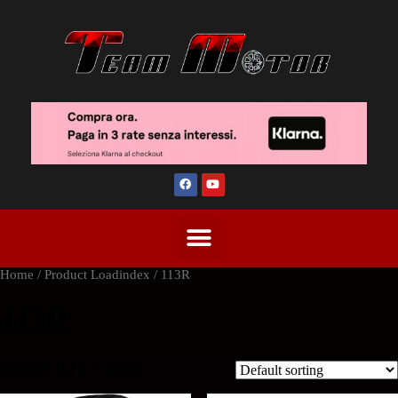
Home
/ Product Loadindex / 113R
113R
Showing 1–2 of 7 results