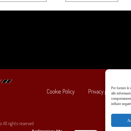
Per fornire le
Cookie Policy
Privacy policy
alle informazi
comportamento 
influire negati
+39
A
 All rights reserved
O