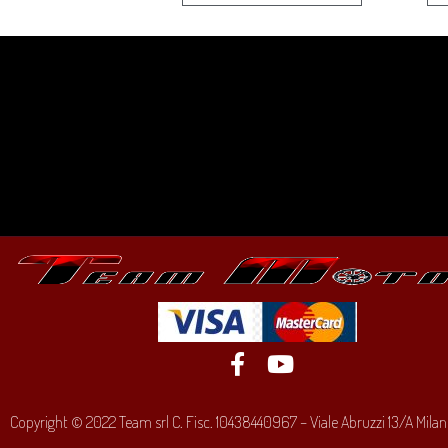
Copyright © 2022 Team srl C. Fisc. 10438440967 – Viale Abruzzi 13/A Milano