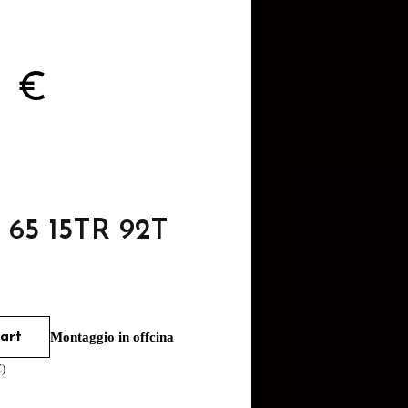
8
€
 65 15TR 92T
art
Montaggio in offcina
€
)