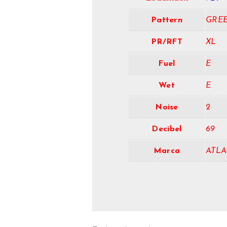
Pattern
GREE
PR/RFT
XL
Fuel
E
Wet
E
Noise
2
Decibel
69
Marca
ATLA