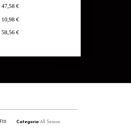
47,58 €
10,98 €
58,56 €
F111
Categoria
All Season