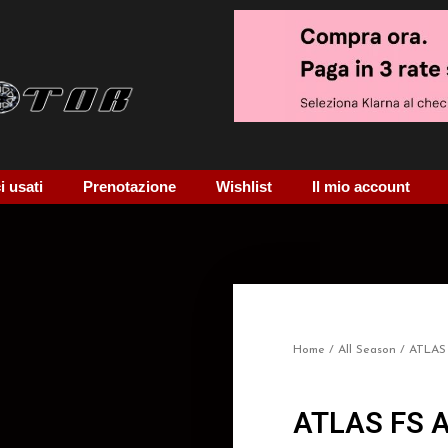
 usati
Prenotazione
Wishlist
Il mio account
Home
/
All Season
/ ATLAS
ATLAS FS 