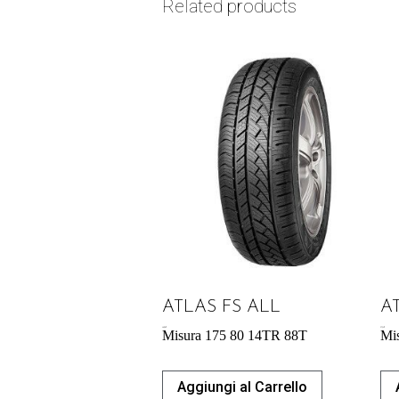
Related products
ATLAS FS ALL
A
46,06
€
57,34
€
Misura 175 80 14TR 88T
Mi
Aggiungi al Carrello