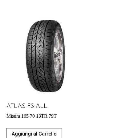
ATLAS FS ALL
37,21
€
Misura 165 70 13TR 79T
Aggiungi al Carrello