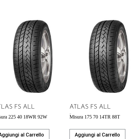
TLAS FS ALL
ATLAS FS ALL
42,09
€
sura 225 40 18WR 92W
Misura 175 70 14TR 88T
Aggiungi al Carrello
Aggiungi al Carrello