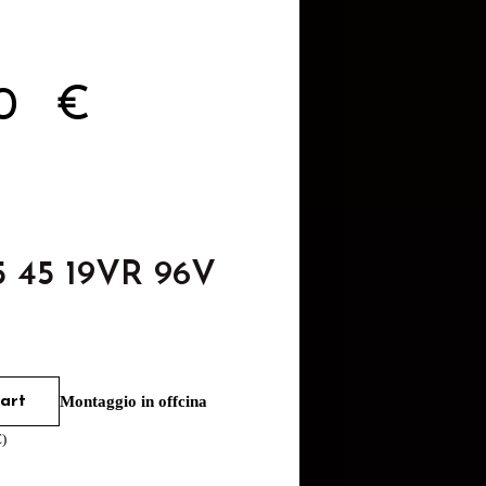
70
€
5 45 19VR 96V
art
Montaggio in offcina
€
)