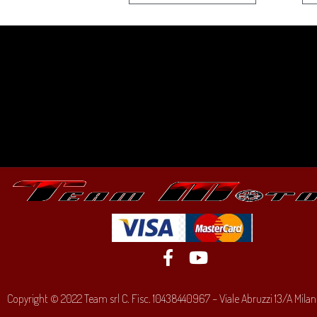
Copyright © 2022 Team srl C. Fisc. 10438440967 – Viale Abruzzi 13/A Milano