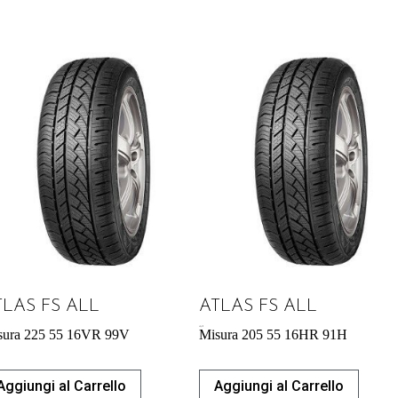
TLAS FS ALL
ATLAS FS ALL
49,41
€
sura 225 55 16VR 99V
Misura 205 55 16HR 91H
Aggiungi al Carrello
Aggiungi al Carrello