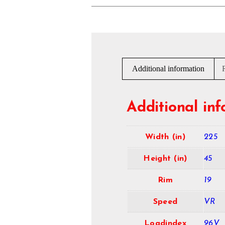
Additional information
Additional in
Width (in)
225
Height (in)
45
Rim
19
Speed
VR
Loadindex
96V