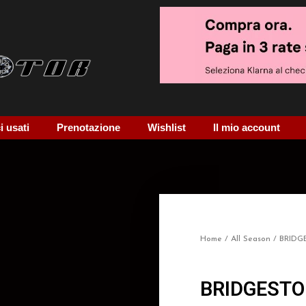
 usati
Prenotazione
Wishlist
Il mio account
Home
/
All Season
/ BRIDG
BRIDGESTO