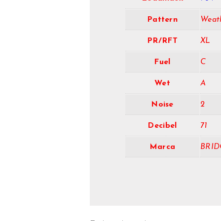
Pattern
Weat
PR/RFT
XL
Fuel
C
Wet
A
Noise
2
Decibel
71
Marca
BRID