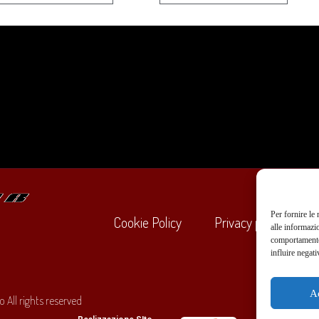
Per fornire le
Cookie Policy
Privacy policy
alle informazi
comportamento 
influire negati
+39
A
 All rights reserved
O