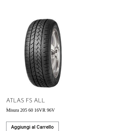
ATLAS FS ALL
54,29
€
Misura 205 60 16VR 96V
Aggiungi al Carrello