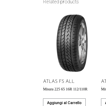
Related products
ATLAS FS ALL
A
71,37
€
60,39
€
Misura 225 65 16R 112/110R
Mi
Aggiungi al Carrello