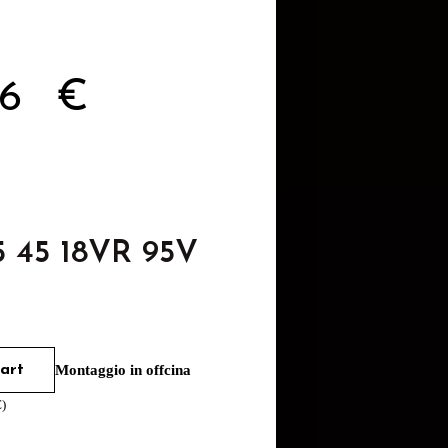
06
€
5 45 18VR 95V
art
Montaggio in offcina
€
)