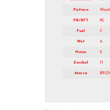
Pattern
Weat
PR/RFT
XL
Fuel
C
Wet
A
Noise
2
Decibel
71
Marca
BRID