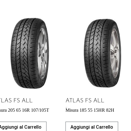
TLAS FS ALL
ATLAS FS ALL
44,84
€
sura 205 65 16R 107/105T
Misura 185 55 15HR 82H
Aggiungi al Carrello
Aggiungi al Carrello