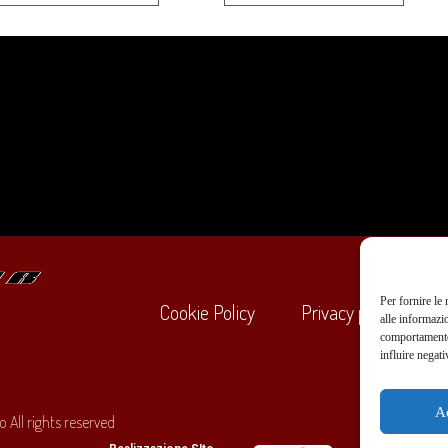
Per fornire le
Cookie Policy
Privacy policy
alle informazi
comportamento 
influire negati
+39
A
 All rights reserved
O