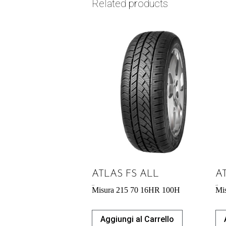
Related products
ATLAS FS ALL
A
63,44
€
64,05
€
Misura 215 70 16HR 100H
Mi
Aggiungi al Carrello