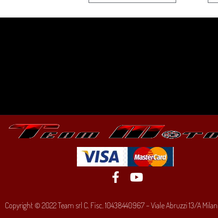
Copyright © 2022 Team srl C. Fisc. 10438440967 – Viale Abruzzi 13/A Milano