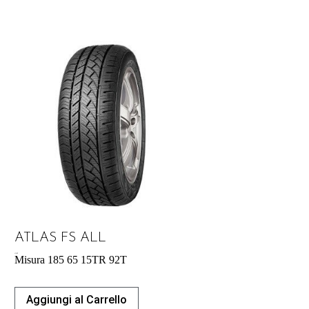
ATLAS FS ALL
47,58
€
Misura 185 65 15TR 92T
Aggiungi al Carrello