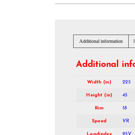
Additional information
Additional in
Width (in)
225
Height (in)
45
Rim
18
Speed
VR
Loadindex
95V