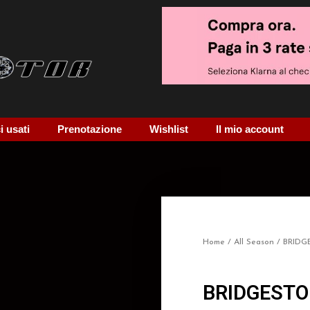
 usati
Prenotazione
Wishlist
Il mio account
Home
/
All Season
/ BRIDG
BRIDGESTO