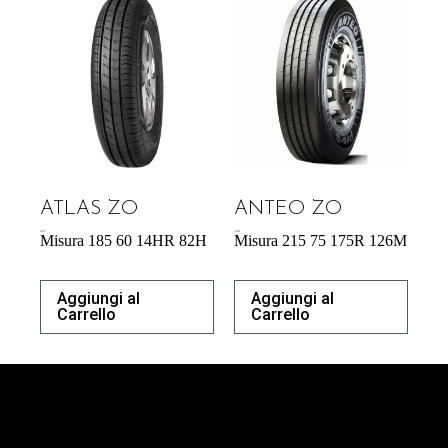
ATLAS ZO
ANTEO ZO
40,87
€
183,00
€
Misura 185 60 14HR 82H
Misura 215 75 175R 126M
Aggiungi al
Aggiungi al
Carrello
Carrello