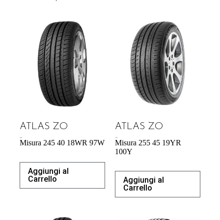
ATLAS ZO
ATLAS ZO
60,39
€
71,98
€
Misura 245 40 18WR 97W
Misura 255 45 19YR
100Y
Aggiungi al
Carrello
Aggiungi al
Carrello