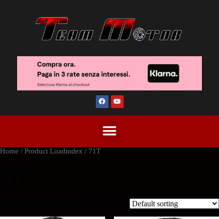
Home
/ Product Loadindex / 71T
71T
Showing 1–2 of 8 results