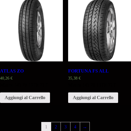
ATLAS ZO
FORTUNA FS ALL
40,26
€
35,38
€
Misura 145 70 13TR 71T
Misura 145 70 13TR 71T
Aggiungi al Carrello
Aggiungi al Carrello
1
2
3
4
→