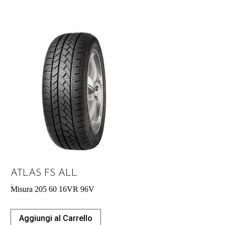
ATLAS FS ALL
54,29
€
Misura 205 60 16VR 96V
Aggiungi al Carrello