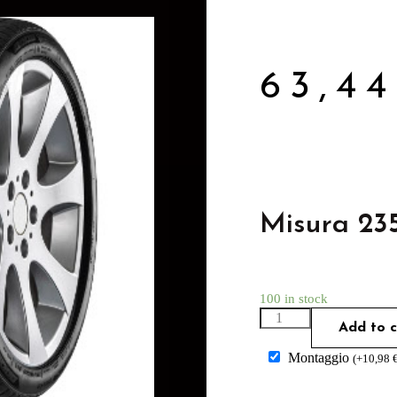
63,4
Misura 23
100 in stock
Add to c
Montaggio
(
+
10,98