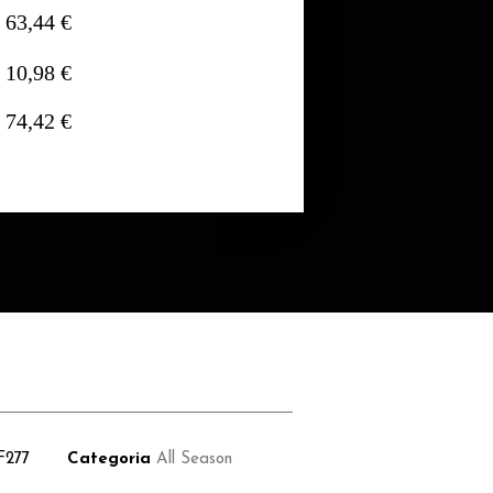
63,44 €
10,98 €
74,42 €
F277
Categoria
All Season