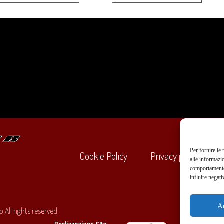
Per fornire le
Cookie Policy
Privacy policy
alle informazi
comportamento 
influire negati
+39
A
 All rights reserved
O