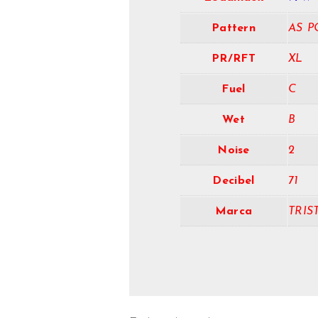
Pattern
AS 
PR/RFT
XL
Fuel
C
Wet
B
Noise
2
Decibel
71
Marca
TRIS