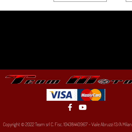
Copyright © 2022 Team srl C. Fisc. 10438440967 – Viale Abruzzi 13/A Milano