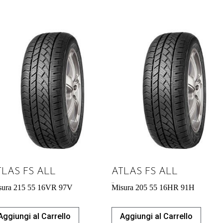
TLAS FS ALL
ATLAS FS ALL
49,41
€
sura 215 55 16VR 97V
Misura 205 55 16HR 91H
Aggiungi al Carrello
Aggiungi al Carrello