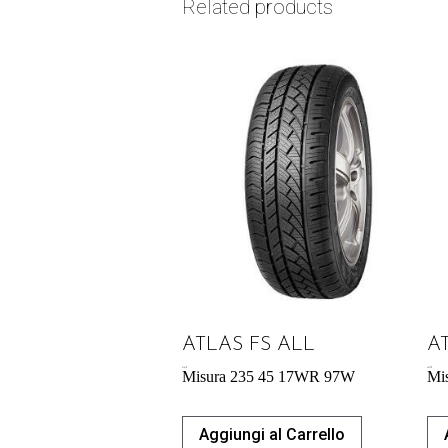
Related products
ATLAS FS ALL
A
61,61
€
56,73
€
Misura 235 45 17WR 97W
Mi
Aggiungi al Carrello