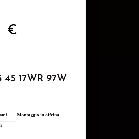
4
€
5 45 17WR 97W
art
Montaggio in offcina
€
)