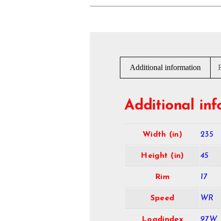
Additional information
Additional in
Width (in)
235
Height (in)
45
Rim
17
Speed
WR
Loadindex
97W