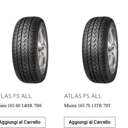
TLAS FS ALL
ATLAS FS ALL
37,21
€
sura 165 60 14HR 79H
Misura 165 70 13TR 79T
Aggiungi al Carrello
Aggiungi al Carrello