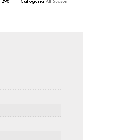
F298
Categoria
All Season