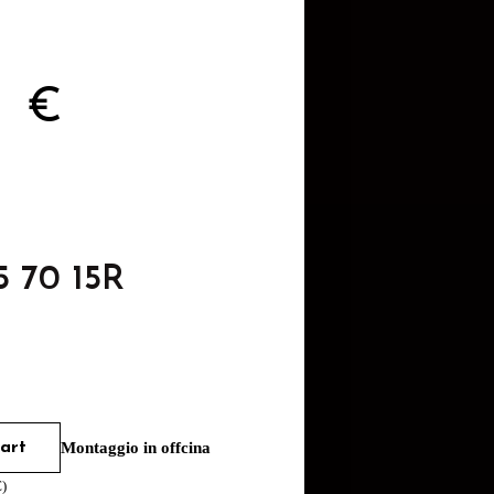
2
€
5 70 15R
art
Montaggio in offcina
€
)