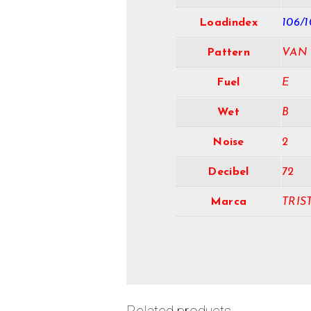
Loadindex
106/1
Pattern
VAN
Fuel
E
Wet
B
Noise
2
Decibel
72
Marca
TRIS
Related products