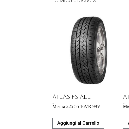
ATLAS FS ALL
A
60,39
€
40,26
€
Misura 225 55 16VR 99V
Mi
Aggiungi al Carrello