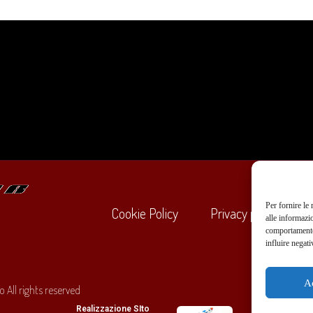
Per fornire le
Cookie Policy
Privacy policy
alle informazi
comportamento 
influire negati
+39
A
 All rights reserved
O
Realizzazione SIto