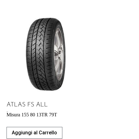
ATLAS FS ALL
39,04
€
Misura 155 80 13TR 79T
Aggiungi al Carrello