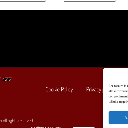
Per fornire le
Cookie Policy
Privacy policy
alle informazi
comportamento 
influire negati
+39
A
 All rights reserved
O