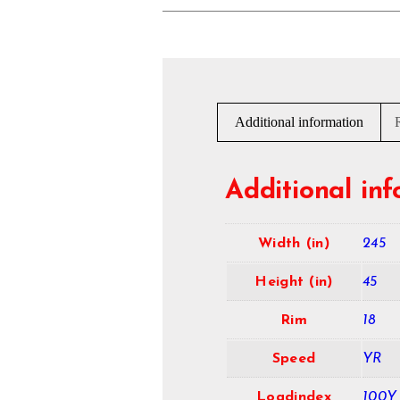
Additional information
Additional in
Width (in)
245
Height (in)
45
Rim
18
Speed
YR
Loadindex
100Y