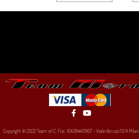
Copyright © 2022 Team srl C. Fisc. 10438440967 – Viale Abruzzi 13/A Milano