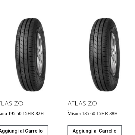
TLAS ZO
ATLAS ZO
44,53
€
sura 195 50 15HR 82H
Misura 185 60 15HR 88H
Aggiungi al Carrello
Aggiungi al Carrello