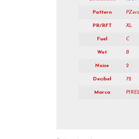
Pattern
PZer
PR/RFT
XL
Fuel
C
Wet
B
Noise
2
Decibel
72
Marca
PIRE