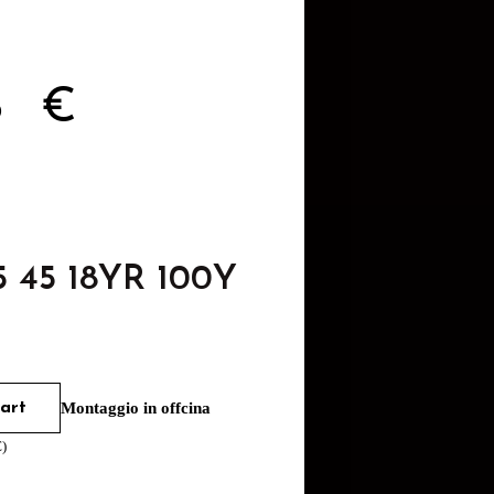
76
€
5 45 18YR 100Y
art
Montaggio in offcina
€
)