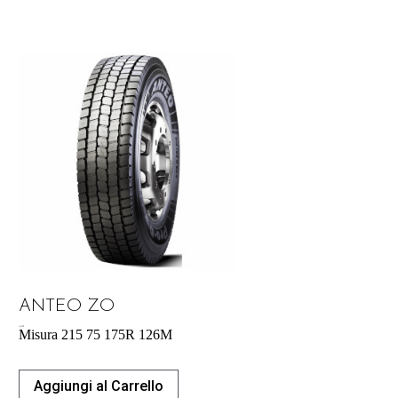
ANTEO ZO
164,70
€
Misura 215 75 175R 126M
Aggiungi al Carrello