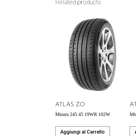
Related products
ATLAS ZO
A
74,42
€
43,31
€
Misura 245 45 19WR 102W
Mi
Aggiungi al Carrello