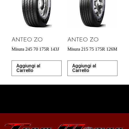
ANTEO ZO
ANTEO ZO
218,38
€
183,00
€
Misura 245 70 175R 143J
Misura 215 75 175R 126M
Aggiungi al
Aggiungi al
Carrello
Carrello