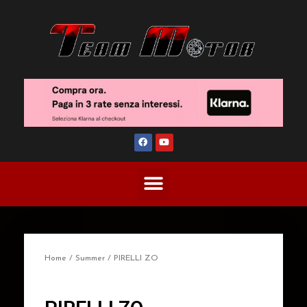
Home
/
Summer
/ PIRELLI ZO