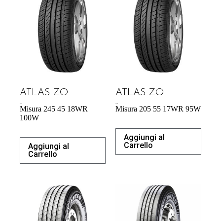
ATLAS ZO
ATLAS ZO
65,27
€
57,34
€
Misura 245 45 18WR
Misura 205 55 17WR 95W
100W
Aggiungi al
Carrello
Aggiungi al
Carrello