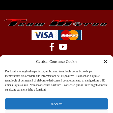
Gestisci Consenso Cookie
Per fornire le migliori esperienze, utilizziamo tecnologie come i cookie per
memorizzare e/o accedere alle informazioni del dispositivo. Il consenso a queste
tecnologie ci permetterà di elaborare dati come il comportamento di navigazione o ID
+39 351 970 89 33
info@teammotor.it
unici su questo sito. Non acconsentire o ritirare il consenso può influire negativamente
su alcune caratteristiche e funzioni.
Officina: Cadelbosco Di Sopra Via G. Verga 6A
Accetta