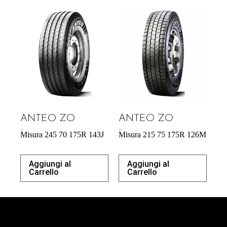
ANTEO ZO
ANTEO ZO
218,38
€
164,70
€
Misura 245 70 175R 143J
Misura 215 75 175R 126M
Aggiungi al
Aggiungi al
Carrello
Carrello