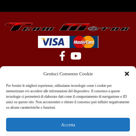
Gestisci Consenso Cookie
Per fornire le migliori esperienze, utilizziamo tecnologie come i cookie per
memorizzare e/o accedere alle informazioni del dispositivo. Il consenso a queste
tecnologie ci permetterà di elaborare dati come il comportamento di navigazione o ID
+39 351 970 89 33
info@teammotor.it
unici su questo sito. Non acconsentire o ritirare il consenso può influire negativamente
su alcune caratteristiche e funzioni.
Officina: Cadelbosco Di Sopra Via G. Verga 6A
Accetta