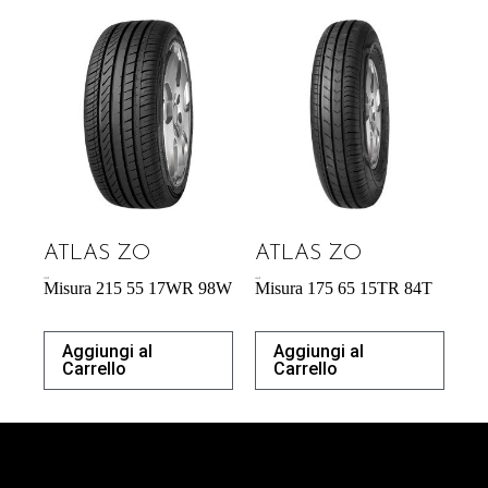
ATLAS ZO
ATLAS ZO
57,95
€
42,64
€
Misura 215 55 17WR 98W
Misura 175 65 15TR 84T
Aggiungi al
Aggiungi al
Carrello
Carrello