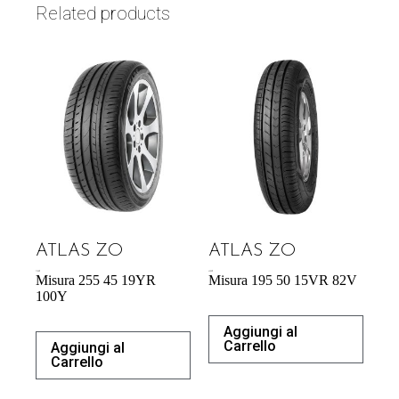
Related products
ATLAS ZO
ATLAS ZO
71,98
€
43,92
€
Misura 255 45 19YR
Misura 195 50 15VR 82V
100Y
Aggiungi al
Carrello
Aggiungi al
Carrello