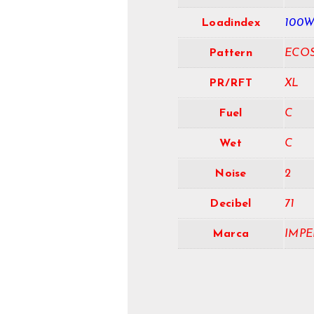
Loadindex
100
Pattern
ECO
PR/RFT
XL
Fuel
C
Wet
C
Noise
2
Decibel
71
Marca
IMPE