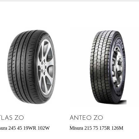
TLAS ZO
ANTEO ZO
164,70
€
sura 245 45 19WR 102W
Misura 215 75 175R 126M