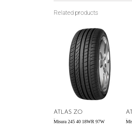
Related products
ATLAS ZO
A
60,39
€
74,42
€
Misura 245 40 18WR 97W
Mi