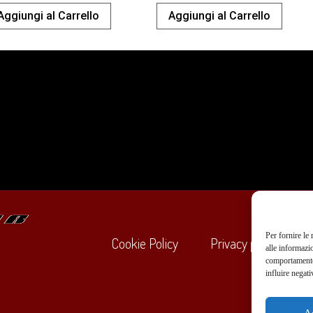
Aggiungi al Carrello
Aggiungi al Carrello
Per fornire le
Cookie Policy
Privacy policy
alle informazi
comportamento 
influire negati
+39
A