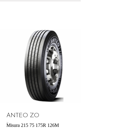
ANTEO ZO
183,00
€
Misura 215 75 175R 126M