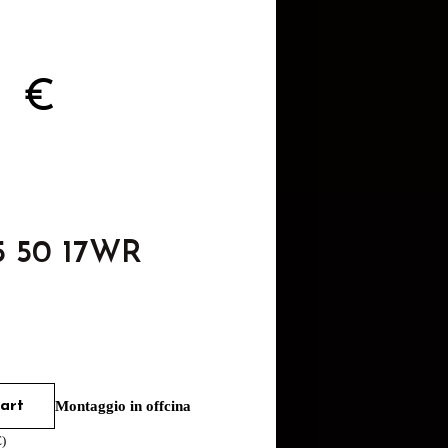
4
€
5 50 17WR
art
Montaggio in offcina
€
)