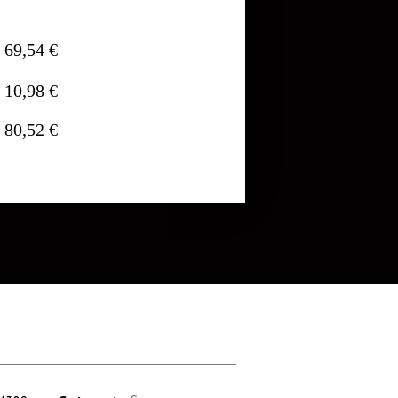
69,54 €
10,98 €
80,52 €