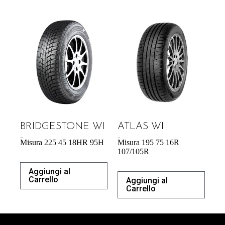
BRIDGESTONE WI
ATLAS WI
157,99
€
63,44
€
Misura 225 45 18HR 95H
Misura 195 75 16R
107/105R
Aggiungi al
Carrello
Aggiungi al
Carrello