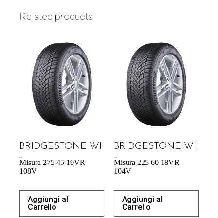
Related products
BRIDGESTONE WI
BRIDGESTONE WI
206,18
€
160,43
€
Misura 275 45 19VR
Misura 225 60 18VR
108V
104V
Aggiungi al
Aggiungi al
Carrello
Carrello