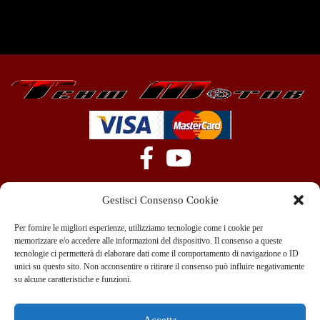
Gestisci Consenso Cookie
Per fornire le migliori esperienze, utilizziamo tecnologie come i cookie per
memorizzare e/o accedere alle informazioni del dispositivo. Il consenso a queste
tecnologie ci permetterà di elaborare dati come il comportamento di navigazione o ID
+39 351 970 89 33
info@teammotor.it
unici su questo sito. Non acconsentire o ritirare il consenso può influire negativamente
su alcune caratteristiche e funzioni.
Officina: Cadelbosco Di Sopra Via G. Verga 6A
Accetta