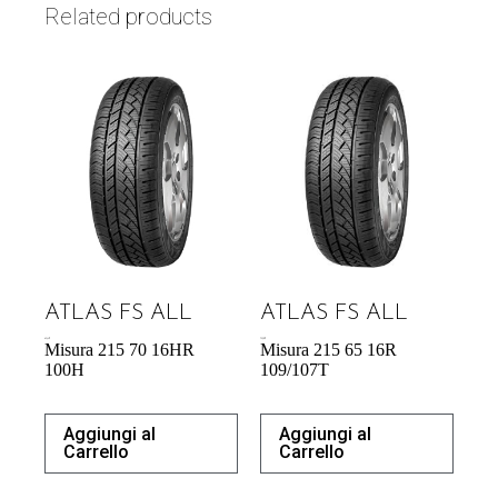
Related products
ATLAS FS ALL
ATLAS FS ALL
63,44
€
75,58
€
Misura 215 70 16HR
Misura 215 65 16R
100H
109/107T
Aggiungi al
Aggiungi al
Carrello
Carrello