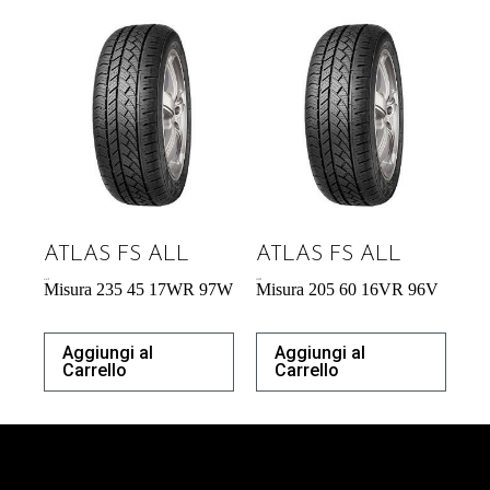
ATLAS FS ALL
ATLAS FS ALL
61,61
€
54,29
€
Misura 235 45 17WR 97W
Misura 205 60 16VR 96V
Aggiungi al
Aggiungi al
Carrello
Carrello