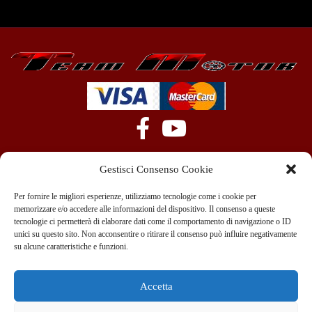
Gestisci Consenso Cookie
Per fornire le migliori esperienze, utilizziamo tecnologie come i cookie per
memorizzare e/o accedere alle informazioni del dispositivo. Il consenso a queste
tecnologie ci permetterà di elaborare dati come il comportamento di navigazione o ID
+39 351 970 89 33
info@teammotor.it
unici su questo sito. Non acconsentire o ritirare il consenso può influire negativamente
su alcune caratteristiche e funzioni.
Officina: Cadelbosco Di Sopra Via G. Verga 6A
Accetta